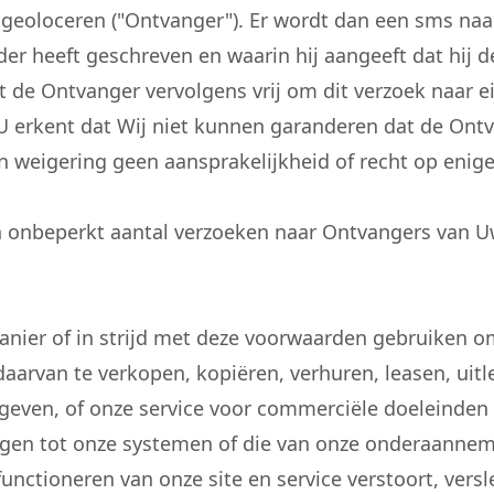
lt geoloceren ("Ontvanger"). Er wordt dan een sms na
rder heeft geschreven en waarin hij aangeeft dat hij 
at de Ontvanger vervolgens vrij om dit verzoek naar
 U erkent dat Wij niet kunnen garanderen dat de Ont
en weigering geen aansprakelijkheid of recht op eni
 onbeperkt aantal verzoeken naar Ontvangers van U
nier of in strijd met deze voorwaarden gebruiken om
daarvan te verkopen, kopiëren, verhuren, leasen, uitl
e geven, of onze service voor commerciële doeleinde
jgen tot onze systemen of die van onze onderaannem
functioneren van onze site en service verstoort, vers