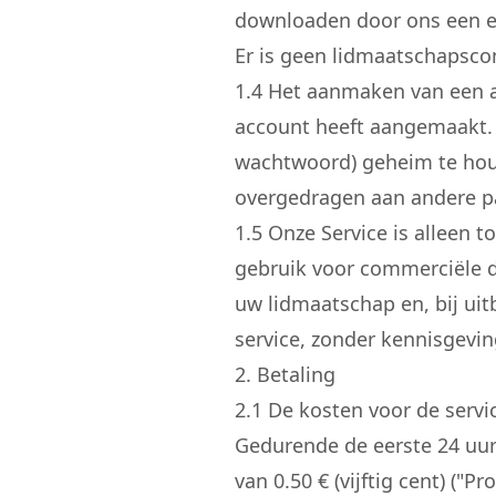
downloaden door ons een e-
Er is geen lidmaatschapscon
1.
4
Het aanmaken van een ac
account heeft aangemaakt. 
wachtwoord) geheim te hou
overgedragen aan andere p
1.
5
Onze Service is alleen t
gebruik voor commerciële do
uw lidmaatschap en, bij ui
service, zonder kennisgevin
2. Betaling
2.
1
De kosten voor de service
Gedurende de eerste 24 uur 
van 0.50 € (vijftig cent) (