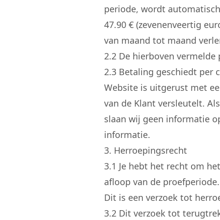
periode, wordt automatisc
47.90 € (zevenenveertig eu
van maand tot maand verlen
2.
2
De hierboven vermelde pri
2.
3
Betaling geschiedt per c
Website is uitgerust met e
van de Klant versleutelt. A
slaan wij geen informatie 
informatie.
3. Herroepingsrecht
3.
1
Je hebt het recht om het
afloop van de proefperiode.
Dit is een verzoek tot herro
3.
2
Dit verzoek tot terugtre