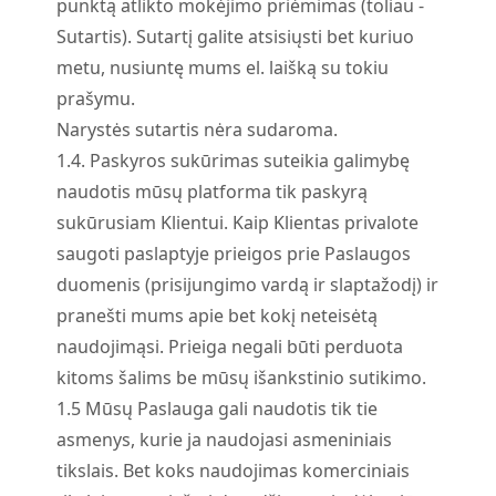
punktą atlikto mokėjimo priėmimas (toliau -
Sutartis). Sutartį galite atsisiųsti bet kuriuo
metu, nusiuntę mums el. laišką su tokiu
prašymu.
Narystės sutartis nėra sudaroma.
1.
4.
Paskyros sukūrimas suteikia galimybę
naudotis mūsų platforma tik paskyrą
sukūrusiam Klientui. Kaip Klientas privalote
saugoti paslaptyje prieigos prie Paslaugos
duomenis (prisijungimo vardą ir slaptažodį) ir
pranešti mums apie bet kokį neteisėtą
naudojimąsi. Prieiga negali būti perduota
kitoms šalims be mūsų išankstinio sutikimo.
1.
5
Mūsų Paslauga gali naudotis tik tie
asmenys, kurie ja naudojasi asmeniniais
tikslais. Bet koks naudojimas komerciniais