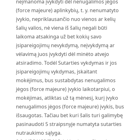
neįmanoma įvykdyti dėl nenugalimos jėgos
(force majeure) aplinkybių, t. y. nenumatyto
įvykio, nepriklausančio nuo vienos ar kelių
šalių valios, nė viena iš šalių negali būti
laikoma atsakinga už bet kokių savo
įsipareigojimų nevykdymą, neįvykdymą ar
vėlavimą juos įvykdyti dėl minėto atvejo
atsiradimo. Todėl Sutarties vykdymas ir jos
įsipareigojimų vykdymas, įskaitant
mokėjimus, bus sustabdytas nenugalimos
jėgos (force majeure) įvykio laikotarpiui, o
mokėjimas, atliktas už tą mėnesį, kurį įvyko
nenugalimos jėgos (force majeure) įvykis, bus
išsaugotas. Tačiau bet kuri šalis turi galimybę
pasinaudoti 5 straipsnyje numatyta sutarties
nutraukimo sąlyga.