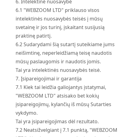
6. Intelektinė nuosavybė
6.
1
"WEBZOOM LTD" priklauso visos
intelektinės nuosavybės teisės į mūsų
svetainę ir jos turinį, įskaitant susijusią
praktinę patirtį.
6.
2
Sudarydami šią sutartį suteikiame jums
neišimtinę, neperleidžiamą teisę naudotis
mūsų paslaugomis ir naudotis jomis.
Tai yra intelektinės nuosavybės teisė.
7. Įsipareigojimai ir garantija
7.
1
Kiek tai leidžia galiojantys įstatymai,
"WEBZOOM LTD" atsisako bet kokių
įsipareigojimų, kylančių iš mūsų Sutarties
vykdymo.
Tai yra įsipareigojimas dėl rezultato.
7.
2
Neatsižvelgiant į 7.1 punktą, "WEBZOOM