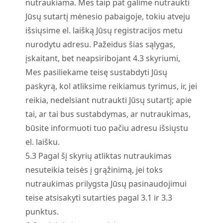
nutraukiama. Mes taip pat galime nutraukti
Jūsų sutartį mėnesio pabaigoje, tokiu atveju
išsiųsime el. laišką Jūsų registracijos metu
nurodytu adresu. Pažeidus šias sąlygas,
įskaitant, bet neapsiribojant 4.3 skyriumi,
Mes pasiliekame teisę sustabdyti Jūsų
paskyrą, kol atliksime reikiamus tyrimus, ir, jei
reikia, nedelsiant nutraukti Jūsų sutartį; apie
tai, ar tai bus sustabdymas, ar nutraukimas,
būsite informuoti tuo pačiu adresu išsiųstu
el. laišku.
5.
3
Pagal šį skyrių atliktas nutraukimas
nesuteikia teisės į grąžinimą, jei toks
nutraukimas prilygsta Jūsų pasinaudojimui
teise atsisakyti sutarties pagal 3.1 ir 3.3
punktus.