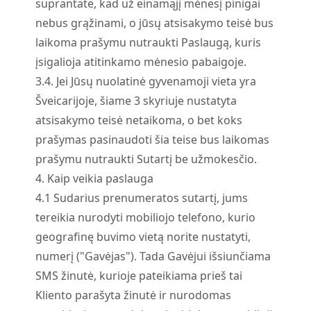
suprantate, kad už einamąjį mėnesį pinigai
nebus grąžinami, o jūsų atsisakymo teisė bus
laikoma prašymu nutraukti Paslaugą, kuris
įsigalioja atitinkamo mėnesio pabaigoje.
3.
4.
Jei Jūsų nuolatinė gyvenamoji vieta yra
Šveicarijoje, šiame 3 skyriuje nustatyta
atsisakymo teisė netaikoma, o bet koks
prašymas pasinaudoti šia teise bus laikomas
prašymu nutraukti Sutartį be užmokesčio.
4. Kaip veikia paslauga
4.
1
Sudarius prenumeratos sutartį, jums
tereikia nurodyti mobiliojo telefono, kurio
geografinę buvimo vietą norite nustatyti,
numerį ("Gavėjas"). Tada Gavėjui išsiunčiama
SMS žinutė, kurioje pateikiama prieš tai
Kliento parašyta žinutė ir nurodomas