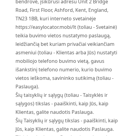
bendrovė, įsikūrusi adresu Unit 2 Bridge
Road, First Floor, Ashford, Kent, England,
TN23 1BB, kuri interneto svetainėje
https://easylocator.mobi/lt (toliau - Svetainė)
teikia buvimo vietos nustatymo paslaugą,
leidžiančią bet kuriam privačiai veikiančiam
asmeniui (toliau - Klientas arba Jūs) nustatyti
mobiliojo telefono buvimo vietą, gavus
išankstinį telefono numerio, kurio buvimo
vietos ieškoma, savininko sutikimą (toliau -
Paslauga).
Šių taisyklių ir sąlygų (toliau - Taisyklės ir
sąlygos) tikslas - paaiškinti, kaip Jūs, kaip
Klientas, galite naudotis Paslauga.
Šių Taisyklių ir sąlygų tikslas - paaiškinti, kaip
Jūs, kaip Klientas, galite naudotis Paslauga.