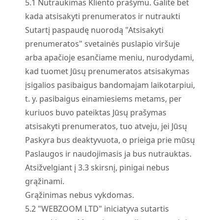
5.
1
Nutraukimas Kliento prašymu. Galite bet
kada atsisakyti prenumeratos ir nutraukti
Sutartį paspaudę nuorodą "Atsisakyti
prenumeratos" svetainės puslapio viršuje
arba apačioje esančiame meniu, nurodydami,
kad tuomet Jūsų prenumeratos atsisakymas
įsigalios pasibaigus bandomajam laikotarpiui,
t. y. pasibaigus einamiesiems metams, per
kuriuos buvo pateiktas Jūsų prašymas
atsisakyti prenumeratos, tuo atveju, jei Jūsų
Paskyra bus deaktyvuota, o prieiga prie mūsų
Paslaugos ir naudojimasis ja bus nutrauktas.
Atsižvelgiant į 3.3 skirsnį, pinigai nebus
grąžinami.
Grąžinimas nebus vykdomas.
5.
2
"WEBZOOM LTD" iniciatyva sutartis