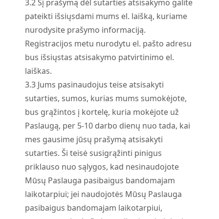
3.
2
Šį prašymą dėl sutarties atsisakymo galite
pateikti išsiųsdami mums el. laišką, kuriame
nurodysite prašymo informaciją.
Registracijos metu nurodytu el. pašto adresu
bus išsiųstas atsisakymo patvirtinimo el.
laiškas.
3.
3
Jums pasinaudojus teise atsisakyti
sutarties, sumos, kurias mums sumokėjote,
bus grąžintos į kortelę, kuria mokėjote už
Paslaugą, per 5-10 darbo dienų nuo tada, kai
mes gausime jūsų prašymą atsisakyti
sutarties. Ši teisė susigrąžinti pinigus
priklauso nuo sąlygos, kad nesinaudojote
Mūsų Paslauga pasibaigus bandomajam
laikotarpiui; jei naudojotės Mūsų Paslauga
pasibaigus bandomajam laikotarpiui,