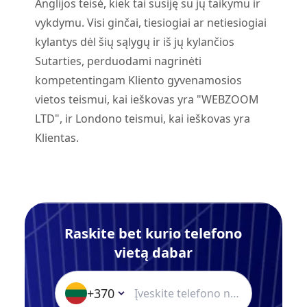
Anglijos teisė, kiek tai susiję su jų taikymu ir
vykdymu. Visi ginčai, tiesiogiai ar netiesiogiai
kylantys dėl šių sąlygų ir iš jų kylančios
Sutarties, perduodami nagrinėti
kompetentingam Kliento gyvenamosios
vietos teismui, kai ieškovas yra "WEBZOOM
LTD", ir Londono teismui, kai ieškovas yra
Klientas.
Raskite bet kurio telefono
vietą dabar
+370