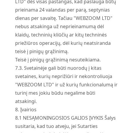
LTD" dės visas pastangas, kad paslauga būtų
prieinama 24 valandas per parą, septynias
dienas per savaitę. Tačiau "WEBZOOM LTD"
nebus atsakinga už neprieinamumą dėl
klaidų, techninių kliūčių ar kitų techninės
priežiūros operacijų, dėl kurių neatsiranda
teisė į pinigų grąžinimą.
Teisė į pinigų grąžinimą nesuteikiama.
7.
3.
Svetainėje gali būti nuorodų į kitas
svetaines, kurių neprižiūri ir nekontroliuoja
"WEBZOOM LTD" ir už kurių funkcionalumą ir
turinį mes jokiu būdu negalime būti
atsakingi.
8. Įvairios
8.
1
NESĄMONINGOSIOS GALIOS ĮVYKIS Šalys
susitaria, kad tuo atveju, jei Sutarties