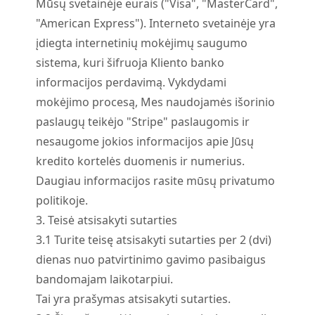
Mūsų svetainėje eurais ("Visa", "MasterCard",
"American Express"). Interneto svetainėje yra
įdiegta internetinių mokėjimų saugumo
sistema, kuri šifruoja Kliento banko
informacijos perdavimą. Vykdydami
mokėjimo procesą, Mes naudojamės išorinio
paslaugų teikėjo "Stripe" paslaugomis ir
nesaugome jokios informacijos apie Jūsų
kredito kortelės duomenis ir numerius.
Daugiau informacijos rasite mūsų privatumo
politikoje.
3. Teisė atsisakyti sutarties
3.
1
Turite teisę atsisakyti sutarties per 2 (dvi)
dienas nuo patvirtinimo gavimo pasibaigus
bandomajam laikotarpiui.
Tai yra prašymas atsisakyti sutarties.