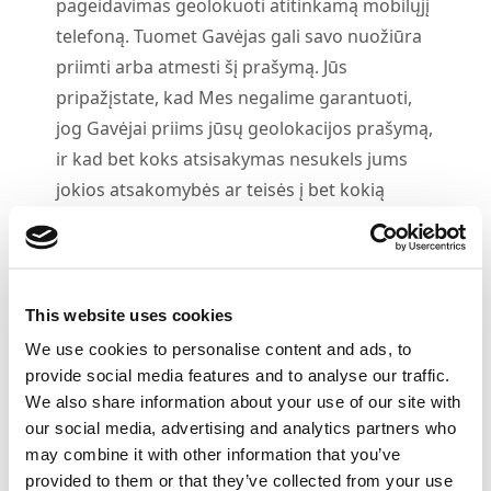
pageidavimas geolokuoti atitinkamą mobilųjį
telefoną. Tuomet Gavėjas gali savo nuožiūra
priimti arba atmesti šį prašymą. Jūs
pripažįstate, kad Mes negalime garantuoti,
jog Gavėjai priims jūsų geolokacijos prašymą,
ir kad bet koks atsisakymas nesukels jums
jokios atsakomybės ar teisės į bet kokią
mūsų kompensaciją.
4.
2
Jūs turite teisę siųsti neribotą skaičių
užklausų Jūsų pasirinktiems Gavėjams tol, kol
galioja Jūsų Sutartis.
This website uses cookies
4.
3
Jūs negalite:
We use cookies to personalise content and ads, to
Naudotis Svetaine neteisėtu būdu arba
provide social media features and to analyse our traffic.
We also share information about your use of our site with
priešingai šioms Sąlygoms parduoti,
our social media, advertising and analytics partners who
kopijuoti, nuomoti, išnuomoti, skolinti,
may combine it with other information that you’ve
platinti, perduoti ar licencijuoti visą ar bet
provided to them or that they’ve collected from your use