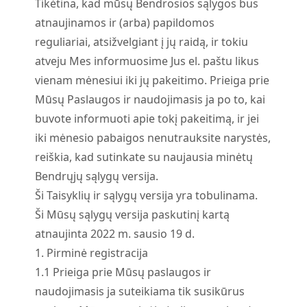
Tikėtina, kad mūsų Bendrosios sąlygos bus
atnaujinamos ir (arba) papildomos
reguliariai, atsižvelgiant į jų raidą, ir tokiu
atveju Mes informuosime Jus el. paštu likus
vienam mėnesiui iki jų pakeitimo. Prieiga prie
Mūsų Paslaugos ir naudojimasis ja po to, kai
buvote informuoti apie tokį pakeitimą, ir jei
iki mėnesio pabaigos nenutrauksite narystės,
reiškia, kad sutinkate su naujausia minėtų
Bendrųjų sąlygų versija.
Ši Taisyklių ir sąlygų versija yra tobulinama.
Ši Mūsų sąlygų versija paskutinį kartą
atnaujinta 2022 m. sausio 19 d.
1. Pirminė registracija
1.
1
Prieiga prie Mūsų paslaugos ir
naudojimasis ja suteikiama tik susikūrus