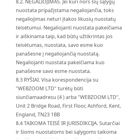
8.
2.
NEGALIOJIMAS. Jei kuri nors šių sąlygų
nuostata pripažįstama negaliojančia, toks
negaliojimas neturi įtakos likusių nuostatų
teisėtumui. Negaliojanti nuostata pakeičiama
ir aiškinama taip, kad būtų užtikrintas jos
teisėtumas, nuostata, savo esme kuo
panašesne į negaliojančią nuostatą.
Negaliojanti nuostata pakeičiama kuo
panašesne savo esme nuostata.
8.
3
RYŠIAI. Visa korespondencija su
"WEBZOOM LTD" turėtų būti
siunčiama
adresu
(4
) arba "WEBZOOM LTD",
Unit 2 Bridge Road, First Floor, Ashford, Kent,
England, TN23 1BB
8.
4
TAIKOMA TEISĖ IR JURISDIKCIJA. Sutarčiai
ir šioms nuostatoms bei sąlygoms taikoma