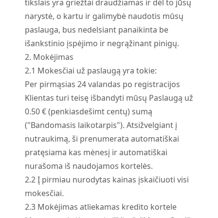
tikslais yra griežtai draudžiamas ir dėl to jūsų
narystė, o kartu ir galimybė naudotis mūsų
paslauga, bus nedelsiant panaikinta be
išankstinio įspėjimo ir negrąžinant pinigų.
2. Mokėjimas
2.
1
Mokesčiai už paslaugą yra tokie:
Per pirmąsias 24 valandas po registracijos
Klientas turi teisę išbandyti mūsų Paslaugą už
0.50 € (penkiasdešimt centų) sumą
("Bandomasis laikotarpis"). Atsižvelgiant į
nutraukimą, ši prenumerata automatiškai
pratęsiama kas mėnesį ir automatiškai
nurašoma iš naudojamos kortelės.
2.
2
Į pirmiau nurodytas kainas įskaičiuoti visi
mokesčiai.
2.
3
Mokėjimas atliekamas kredito kortele