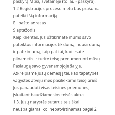
paskyrą Mūsų svetainėje (toliau - paskyra).
1.
2
Registracijos proceso metu bus prašoma
pateikti šią informaciją
El. pašto adresas
Slaptažodis
Kaip Klientas, Jūs užtikrinate mums savo
pateiktos informacijos tikslumą, nuoširdumą
ir patikimumą, taip pat tai, kad esate
pilnametis ir turite teisę prenumeruoti mūsų
Paslaugą savo gyvenamojoje šalyje.
Atkreipiame Jūsų dėmesį į tai, kad tapatybės
vagystės atveju mes pasiliekame teisę prieš
Jus panaudoti visas teisines priemones,
įskaitant baudžiamosios teisės aktus.
1.
3.
Jūsų narystės sutartis teisiškai
neužbaigiama, kol nepatvirtinamas pagal 2