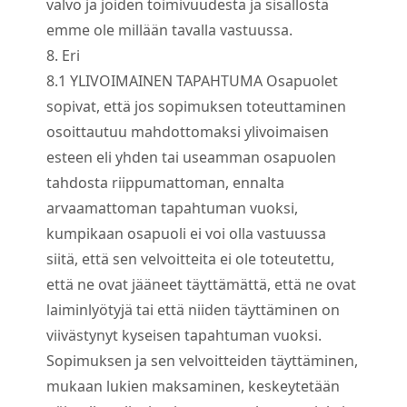
valvo ja joiden toimivuudesta ja sisällöstä
emme ole millään tavalla vastuussa.
8. Eri
8.
1
YLIVOIMAINEN TAPAHTUMA Osapuolet
sopivat, että jos sopimuksen toteuttaminen
osoittautuu mahdottomaksi ylivoimaisen
esteen eli yhden tai useamman osapuolen
tahdosta riippumattoman, ennalta
arvaamattoman tapahtuman vuoksi,
kumpikaan osapuoli ei voi olla vastuussa
siitä, että sen velvoitteita ei ole toteutettu,
että ne ovat jääneet täyttämättä, että ne ovat
laiminlyötyjä tai että niiden täyttäminen on
viivästynyt kyseisen tapahtuman vuoksi.
Sopimuksen ja sen velvoitteiden täyttäminen,
mukaan lukien maksaminen, keskeytetään