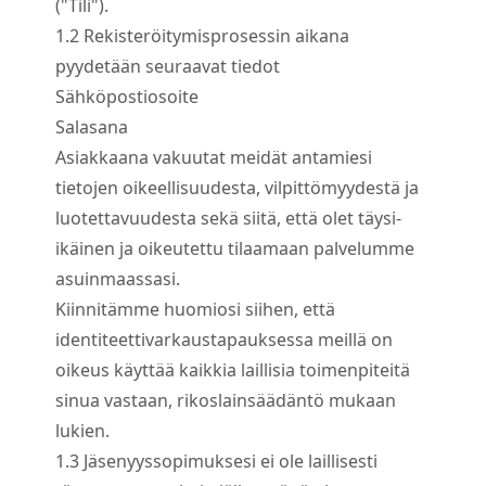
("Tili").
1.
2
Rekisteröitymisprosessin aikana
pyydetään seuraavat tiedot
Sähköpostiosoite
Salasana
Asiakkaana vakuutat meidät antamiesi
tietojen oikeellisuudesta, vilpittömyydestä ja
luotettavuudesta sekä siitä, että olet täysi-
ikäinen ja oikeutettu tilaamaan palvelumme
asuinmaassasi.
Kiinnitämme huomiosi siihen, että
identiteettivarkaustapauksessa meillä on
oikeus käyttää kaikkia laillisia toimenpiteitä
sinua vastaan, rikoslainsäädäntö mukaan
lukien.
1.
3
Jäsenyyssopimuksesi ei ole laillisesti