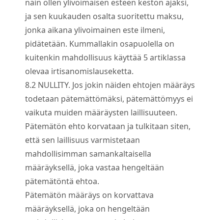
näin ollen ylivoimaisen esteen keston ajaksi,
ja sen kuukauden osalta suoritettu maksu,
jonka aikana ylivoimainen este ilmeni,
pidätetään. Kummallakin osapuolella on
kuitenkin mahdollisuus käyttää 5 artiklassa
olevaa irtisanomislauseketta.
8.
2
NULLITY. Jos jokin näiden ehtojen määräys
todetaan pätemättömäksi, pätemättömyys ei
vaikuta muiden määräysten laillisuuteen.
Pätemätön ehto korvataan ja tulkitaan siten,
että sen laillisuus varmistetaan
mahdollisimman samankaltaisella
määräyksellä, joka vastaa hengeltään
pätemätöntä ehtoa.
Pätemätön määräys on korvattava
määräyksellä, joka on hengeltään