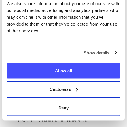
Käyttää Sivustoa lainvastaisella tavalla tai
We also share information about your use of our site with
näiden ehtojen vastaisesti myydä, kopioida,
our social media, advertising and analytics partners who
vuokrata, liisata, lainata, levittää, siirtää tai
may combine it with other information that you’ve
provided to them or that they’ve collected from your use
lisensoida Sivuston tai Palvelumme aineistoa
of their services.
tai sen osaa tai osaa siitä, tai käyttää
Palveluamme kaupallisiin tarkoituksiin
yrittääksesi päästä luvatta käsiksi
Show details
järjestelmiimme tai alihankkijoidemme
järjestelmiin tai osallistua mihinkään
Allow all
toimintaan, joka häiritsee, heikentää tai
häiritsee Sivustomme ja Palvelumme
toimintaa tai toimintaa.
Customize
Käyttää Sivustoa väärin levittämällä
tarkoituksellisesti viruksen tai muun
Deny
haitallisen sovelluksen. Käyttää Palveluamme
roskapostitarkoituksiin. Halventaa