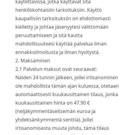
käytettävissä, jotka käyttävät sitä
henkilökohtaisiin tarkoituksiin. Käyttö
kaupallisiin tarkoituksiin on ehdottomasti
kielletty ja johtaa jäsenyytesi välittömään
peruuttamiseen ja sitä kautta
mahdollisuuteesi käyttää palvelua ilman
ennakkoilmoitusta ja ilman hyvitystä.
2. Maksaminen
2.
1
Palvelun maksut ovat seuraavat:
Näiden 24 tunnin jälkeen, jollei irtisanominen
ole mahdollista tämän ajan kuluessa, otetaan
automaattisesti kuukausittainen tilaus, jonka
kuukausittainen hinta on 47.90 €
(neljäkymmentäseitsemän euroa ja
yhdeksänkymmentä senttiä). Jollei
irtisanomisesta muuta johdu, tämä tilaus