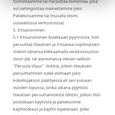
toimintaamme tai harjoittaa toimintaa, joka
voi vahingoittaa mainettamme joko
Palvelussamme tai muualla (esim.
sosiaalisissa verkostoissa).
5. Irtisanominen
5.
1
Irtisanominen Asiakkaan pyynnöstä. Voit
peruuttaa tilauksen ja irtisanoa sopimuksesi
milloin tahansa klikkaamalla verkkosivuston
sivun ylä- tai alareunassa olevan valikon
"Peruuta tilaus" -linkkiä, jolloin tilauksen
peruuttaminen tulee voimaan joko
kokeilujakson päättyessä eli sen kuluvan
vuoden lopussa, jonka aikana pyyntösi
tilauksen peruuttamisesta tehtiin, jolloin tilisi
poistetaan käytöstä ja palvelumme
käyttöoikeus ja käyttö lopetetaan. Jollei