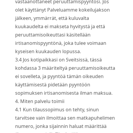
vastaanottaneet peruuttamispyyntösi. Jos
olet käyttänyt Palveluamme kokeilujakson
jälkeen, ymmärrät, että kuluvalta
kuukaudelta ei makseta hyvitystä ja että
peruuttamisoikeuttasi käsitellään
irtisanomispyyntönä, joka tulee voimaan
kyseisen kuukauden lopussa.
3.
4
Jos kotipaikkasi on Sveitsissä, tässä
kohdassa 3 määriteltyä peruuttamisoikeutta
ei sovelleta, ja pyyntöä tämän oikeuden
käyttämisestä pidetään pyyntöön
sopimuksen irtisanomisesta ilman maksua.
4. Miten palvelu toimii
4.
1
Kun tilaussopimus on tehty, sinun
tarvitsee vain ilmoittaa sen matkapuhelimen
numero, jonka sijainnin haluat määrittää