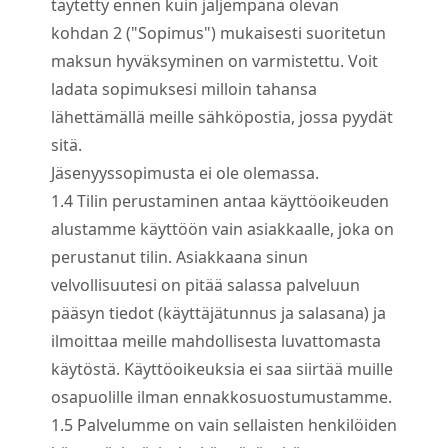
täytetty ennen kuin jäljempänä olevan
kohdan 2 ("Sopimus") mukaisesti suoritetun
maksun hyväksyminen on varmistettu. Voit
ladata sopimuksesi milloin tahansa
lähettämällä meille sähköpostia, jossa pyydät
sitä.
Jäsenyyssopimusta ei ole olemassa.
1.
4
Tilin perustaminen antaa käyttöoikeuden
alustamme käyttöön vain asiakkaalle, joka on
perustanut tilin. Asiakkaana sinun
velvollisuutesi on pitää salassa palveluun
pääsyn tiedot (käyttäjätunnus ja salasana) ja
ilmoittaa meille mahdollisesta luvattomasta
käytöstä. Käyttöoikeuksia ei saa siirtää muille
osapuolille ilman ennakkosuostumustamme.
1.
5
Palvelumme on vain sellaisten henkilöiden