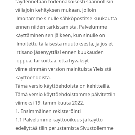
täydennetään todennäköisesti säännöllisin
väliajoin kehityksen mukaan, jolloin
ilmoitamme sinulle sähköpostitse kuukautta
ennen niiden tarkistamista. Palvelumme
käyttäminen sen jälkeen, kun sinulle on
ilmoitettu tällaisesta muutoksesta, ja jos et
irtisano jäsenyyttäsi ennen kuukauden
loppua, tarkoittaa, että hyväksyt
viimeisimmän version mainituista Yleisistä
käyttöehdoista.
Tämä versio käyttöehdoista on kehitteillä.
Tämä versio käyttöehdoistamme päivitettiin
viimeksi 19. tammikuuta 2022.
1. Ensimmäinen rekisteröinti
1.
1
Palvelumme käyttöoikeus ja käyttö
edellyttää tilin perustamista Sivustollemme