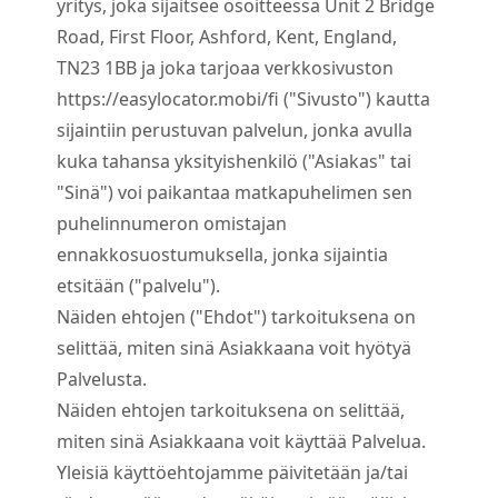
yritys, joka sijaitsee osoitteessa Unit 2 Bridge
Road, First Floor, Ashford, Kent, England,
TN23 1BB ja joka tarjoaa verkkosivuston
https://easylocator.mobi/fi ("Sivusto") kautta
sijaintiin perustuvan palvelun, jonka avulla
kuka tahansa yksityishenkilö ("Asiakas" tai
"Sinä") voi paikantaa matkapuhelimen sen
puhelinnumeron omistajan
ennakkosuostumuksella, jonka sijaintia
etsitään ("palvelu").
Näiden ehtojen ("Ehdot") tarkoituksena on
selittää, miten sinä Asiakkaana voit hyötyä
Palvelusta.
Näiden ehtojen tarkoituksena on selittää,
miten sinä Asiakkaana voit käyttää Palvelua.
Yleisiä käyttöehtojamme päivitetään ja/tai