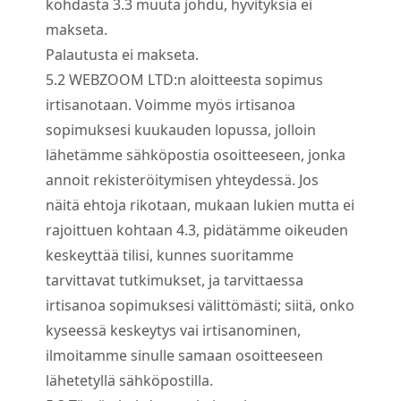
kohdasta 3.3 muuta johdu, hyvityksiä ei
makseta.
Palautusta ei makseta.
5.
2
WEBZOOM LTD:n aloitteesta sopimus
irtisanotaan. Voimme myös irtisanoa
sopimuksesi kuukauden lopussa, jolloin
lähetämme sähköpostia osoitteeseen, jonka
annoit rekisteröitymisen yhteydessä. Jos
näitä ehtoja rikotaan, mukaan lukien mutta ei
rajoittuen kohtaan 4.3, pidätämme oikeuden
keskeyttää tilisi, kunnes suoritamme
tarvittavat tutkimukset, ja tarvittaessa
irtisanoa sopimuksesi välittömästi; siitä, onko
kyseessä keskeytys vai irtisanominen,
ilmoitamme sinulle samaan osoitteeseen
lähetetyllä sähköpostilla.