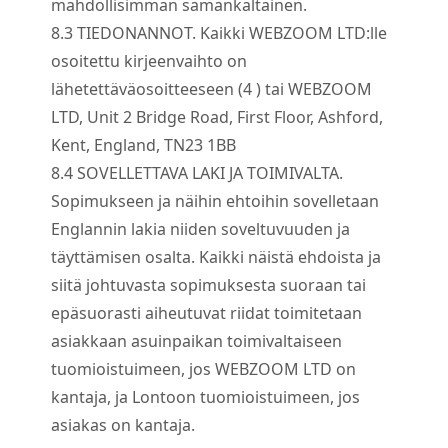
mahdollisimman samankaltainen.
8.
3
TIEDONANNOT. Kaikki WEBZOOM LTD:lle
osoitettu kirjeenvaihto on
lähetettävä
osoitteeseen
(4
) tai WEBZOOM
LTD, Unit 2 Bridge Road, First Floor, Ashford,
Kent, England, TN23 1BB
8.
4
SOVELLETTAVA LAKI JA TOIMIVALTA.
Sopimukseen ja näihin ehtoihin sovelletaan
Englannin lakia niiden soveltuvuuden ja
täyttämisen osalta. Kaikki näistä ehdoista ja
siitä johtuvasta sopimuksesta suoraan tai
epäsuorasti aiheutuvat riidat toimitetaan
asiakkaan asuinpaikan toimivaltaiseen
tuomioistuimeen, jos WEBZOOM LTD on
kantaja, ja Lontoon tuomioistuimeen, jos
asiakas on kantaja.