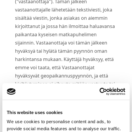
("vastaanottaja"). Tämän jälkeen
vastaanottajalle lähetetään tekstiviesti, joka
sisältää viestin, jonka asiakas on aiemmin
kirjoittanut ja jossa hän ilmoittaa haluavansa
paikantaa kyseisen matkapuhelimen
sijainnin. Vastaanottaja voi tämän jälkeen
hyväksyä tai hylätä tämän pyynnön oman
harkintansa mukaan. Käyttäjä hyväksyy, että
emme voi taata, että Vastaanottajat
hyväksyvät geopaikannuspyynnön, ja että
kieltäytyminen ei aiheuta mitään vastuuta tai
oikeutta korvauksiin meitä kohtaan.
4.
2
Sinulla on oikeus lähettää rajoittamaton
määrä pyyntöjä valitsemillesi Vastaanottajille
This website uses cookies
niin kauan kuin Sopimuksesi jatkuu.
We use cookies to personalise content and ads, to
4.
3
Et saa:
provide social media features and to analyse our traffic.