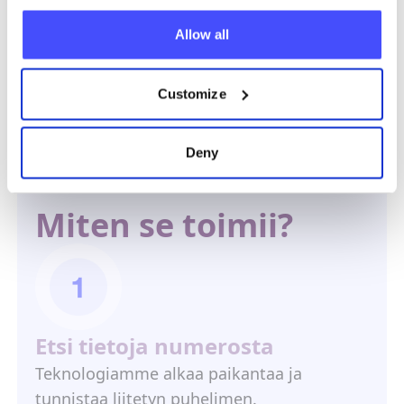
Allow all
Mark
Customize
käyttäjä
Deny
Miten se toimii?
Etsi tietoja numerosta
Teknologiamme alkaa paikantaa ja
tunnistaa liitetyn puhelimen.