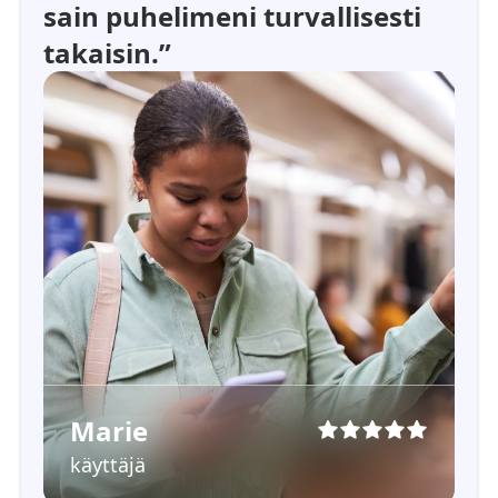
sain puhelimeni turvallisesti
takaisin.”
Marie
käyttäjä