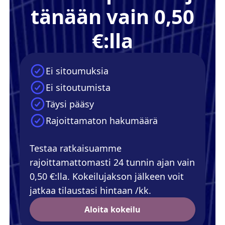
tänään vain 0,50
€:lla
Ei sitoumuksia
Ei sitoutumista
Täysi pääsy
Rajoittamaton hakumäärä
Testaa ratkaisuamme
rajoittamattomasti 24 tunnin ajan vain
0,50 €:lla. Kokeilujakson jälkeen voit
jatkaa tilaustasi hintaan /kk.
Aloita kokeilu