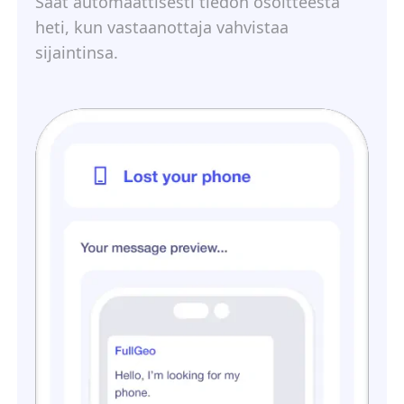
Saat automaattisesti tiedon osoitteesta
heti, kun vastaanottaja vahvistaa
sijaintinsa.