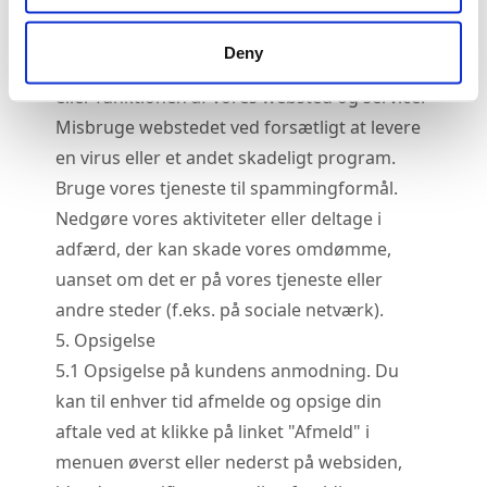
systemer eller vores underleverandørers
systemer eller deltage i enhver handling, der
Deny
forstyrrer, nedbryder eller forstyrrer driften
eller funktionen af vores websted og service.
Misbruge webstedet ved forsætligt at levere
en virus eller et andet skadeligt program.
Bruge vores tjeneste til spammingformål.
Nedgøre vores aktiviteter eller deltage i
adfærd, der kan skade vores omdømme,
uanset om det er på vores tjeneste eller
andre steder (f.eks. på sociale netværk).
5. Opsigelse
5.
1
Opsigelse på kundens anmodning. Du
kan til enhver tid afmelde og opsige din
aftale ved at klikke på linket "Afmeld" i
menuen øverst eller nederst på websiden,