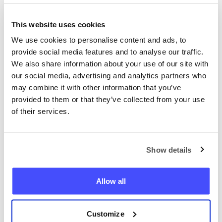
eget skøn. Du anerkender, at vi ikke kan
garantere, at modtagerne vil acceptere din
This website uses cookies
anmodning om geolokalisering, og at en
We use cookies to personalise content and ads, to
eventuel afvisning ikke vil medføre noget
provide social media features and to analyse our traffic.
ansvar eller ret til refusion fra os over for dig.
We also share information about your use of our site with
4.
2
Du har ret til at sende et ubegrænset
our social media, advertising and analytics partners who
antal anmodninger til modtagere efter eget
may combine it with other information that you’ve
valg, så længe din aftale løber.
provided to them or that they’ve collected from your use
of their services.
4.
3
Du må ikke:
Bruge webstedet på en ulovlig måde eller i
strid med disse vilkår til at sælge, kopiere,
Show details
udleje, lease, låne, distribuere, overføre eller
licensere hele eller dele af materialet på
Allow all
webstedet eller vores service eller bruge
vores service til kommercielle formål til at
forsøge at få uautoriseret adgang til vores
Customize