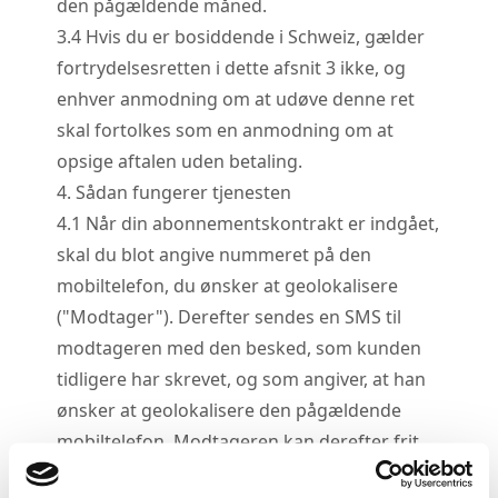
den pågældende måned.
3.
4
Hvis du er bosiddende i Schweiz, gælder
fortrydelsesretten i dette afsnit 3 ikke, og
enhver anmodning om at udøve denne ret
skal fortolkes som en anmodning om at
opsige aftalen uden betaling.
4. Sådan fungerer tjenesten
4.
1
Når din abonnementskontrakt er indgået,
skal du blot angive nummeret på den
mobiltelefon, du ønsker at geolokalisere
("Modtager"). Derefter sendes en SMS til
modtageren med den besked, som kunden
tidligere har skrevet, og som angiver, at han
ønsker at geolokalisere den pågældende
mobiltelefon. Modtageren kan derefter frit
acceptere eller afvise denne anmodning efter