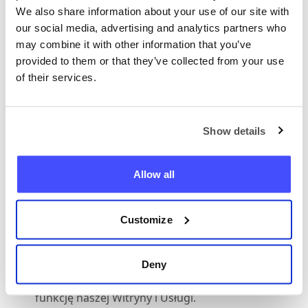
Korzystać z Witryny w sposób niezgodny z
We also share information about your use of our site with
prawem lub z niniejszymi Warunkami w celu
our social media, advertising and analytics partners who
may combine it with other information that you’ve
sprzedaży, kopiowania, wynajmowania,
provided to them or that they’ve collected from your use
dzierżawienia, pożyczania,
of their services.
rozpowszechniania, przekazywania lub
licencjonowania całości lub jakiejkolwiek
części materiałów znajdujących się w Witrynie
Show details
lub w naszej Usłudze, lub korzystać z naszej
Usługi w celach komercyjnych w celu
Allow all
podjęcia próby uzyskania
nieautoryzowanego dostępu do naszych
systemów lub systemów naszych
Customize
podwykonawców, lub uczestniczyć w
jakichkolwiek działaniach, które zakłócają,
Deny
pogarszają lub ingerują w działanie lub
funkcję naszej Witryny i Usługi.