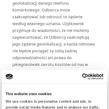
geolokalizacji danego telefonu
komórkowego. Odbiorca może
zaakceptować lub odrzucić to żądanie
według własnego uznania. Użytkownik
przyjmuje do wiadomości, że nie możemy
zagwarantować, że Odbiorcy zaakceptują
jego żądanie geolokalizacji, a każda odmowa
nie będzie pociągać za sobą żadnej
odpowiedzialności ani prawa do
jakiegokolwiek zwrotu kosztów od nas w
stosunku do użytkownika.
4.
2
Użytkownik jest uprawniony do wysyłania
nieograniczonej liczby żądań do wybranych
przez siebie Odbiorców przez cały okres
This website uses cookies
obowiązywania Umowy.
We use cookies to personalise content and ads, to
4.
3
Użytkownik nie może:
provide social media features and to analyse our traffic.