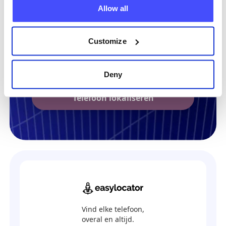
Allow all
Lokaleer nu elke telefoon
Customize
+31
Deny
Telefoon lokaliseren
Vind elke telefoon,
overal en altijd.