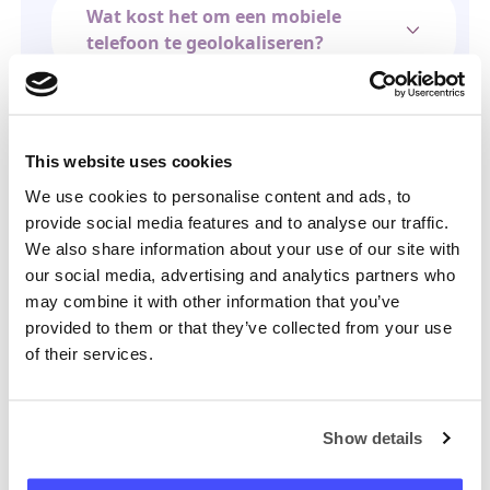
Wat kost het om een mobiele
telefoon te geolokaliseren?
Is mijn informatie veilig?
This website uses cookies
We use cookies to personalise content and ads, to
Hoe kan ik mijn abonnement
provide social media features and to analyse our traffic.
opzeggen?
We also share information about your use of our site with
our social media, advertising and analytics partners who
may combine it with other information that you’ve
Heb je nog een vraag?
provided to them or that they’ve collected from your use
of their services.
Ons team is er om te helpen; stel gerust al
je vragen.
Neem contact op
Show details