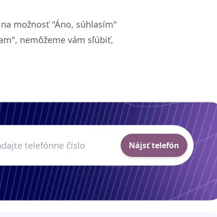
m na možnosť "Áno, súhlasím"
etam", nemôžeme vám sľúbiť,
Nájsť telefón