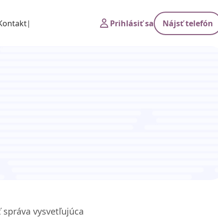
Kontakt
Prihlásiť sa
Nájsť telefón
ť správa vysvetľujúca