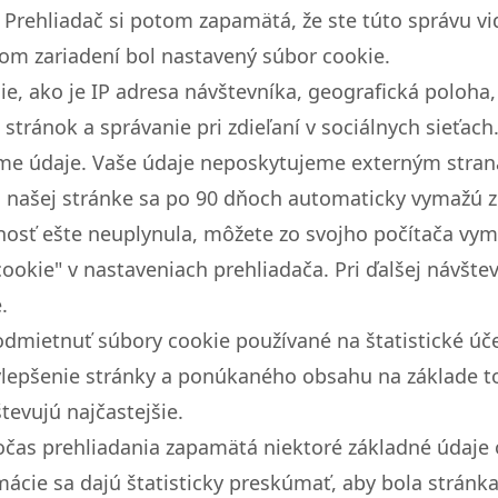
Prehliadač si potom zapamätá, že ste túto správu vide
šom zariadení bol nastavený súbor cookie.
, ako je IP adresa návštevníka, geografická poloha,
 stránok a správanie pri zdieľaní v sociálnych sieťac
me údaje. Vaše údaje neposkytujeme externým stra
 našej stránke sa po 90 dňoch automaticky vymažú z
tnosť ešte neuplynula, môžete zo svojho počítača v
ookie" v nastaveniach prehliadača. Pri ďalšej návštev
.
dmietnuť súbory cookie používané na štatistické účel
lepšenie stránky a ponúkaného obsahu na základe to
tevujú najčastejšie.
počas prehliadania zapamätá niektoré základné údaje 
mácie sa dajú štatisticky preskúmať, aby bola stránk