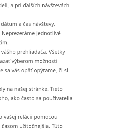
li, a pri ďalších návštevách
 dátum a čas návštevy,
h. Neprezeráme jednotlivé
nám.
 vášho prehliadača. Všetky
ymazať výberom možnosti
e sa vás opäť opýtame, či si
y na našej stránke. Tieto
ho, ako často sa používatelia
o vašej relácii pomocou
a časom užitočnejšia. Túto