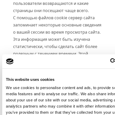
пользователи возвращаются и какие
страницы они посещают чаще всего.
С помощью файлов cookie сервер сайта
запоминает некоторые основные сведения
о вашей сессии во время просмотра сайта.
Эта информация может быть изучена
статистически, чтобы сделать сайт более
полезным с течением времени. Этой
операцией управляет Analytics от Google.
Пользователи дают свое согласие на
использование этих файлов cookie, нажав
This website uses cookies
на опцию "Да, я согласен" или продолжив
We use cookies to personalise content and ads, to provide s
просмотр сайта. Однако если вы выберете
media features and to analyse our traffic. We also share info
опцию "Нет, я отказываюсь", мы не можем
about your use of our site with our social media, advertising 
обещать, что вы сможете пользоваться
analytics partners who may combine it with other information
нашим сайтом.
you’ve provided to them or that they’ve collected from your us