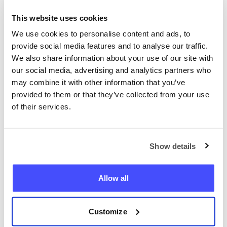
να βελτιώσουμε τον ιστότοπο και το
This website uses cookies
περιεχόμενο που προσφέρουμε με βάση το
We use cookies to personalise content and ads, to
πόσο συχνά επιστρέφουν οι χρήστες και
provide social media features and to analyse our traffic.
ποιες σελίδες επισκέπτονται περισσότερο.
We also share information about your use of our site with
Ο διακομιστής ενός ιστότοπου θυμάται
our social media, advertising and analytics partners who
ορισμένα βασικά στοιχεία της συνεδρίας
may combine it with other information that you’ve
σας κατά τη διάρκεια της περιήγησής σας
provided to them or that they’ve collected from your use
χρησιμοποιώντας cookies. Αυτές οι
of their services.
πληροφορίες μπορούν να εξεταστούν
στατιστικά για να γίνει ο ιστότοπος πιο
Show details
χρήσιμος με την πάροδο του χρόνου. Η
διαχείριση αυτής της λειτουργίας γίνεται
από την Analytics by Google.
Allow all
Οι χρήστες δίνουν τη συγκατάθεσή τους για
τη χρήση αυτών των cookies κάνοντας κλικ
Customize
στην επιλογή "Ναι, συμφωνώ" ή