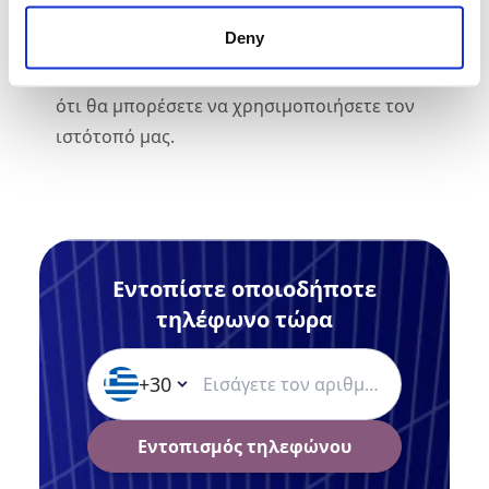
συνεχίζοντας την περιήγηση στον ιστότοπο.
Deny
Ωστόσο, εάν επιλέξετε την επιλογή "Όχι,
αρνούμαι", δεν μπορούμε να υποσχεθούμε
ότι θα μπορέσετε να χρησιμοποιήσετε τον
ιστότοπό μας.
Εντοπίστε οποιοδήποτε
τηλέφωνο τώρα
+30
Εντοπισμός τηλεφώνου