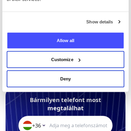
feliratkozásomat?
Show details
Még mindig van kérdésed?
Allow all
A csapatunk itt van, segítünk, kérdezz
tőlünk bármit.
Lépjen kapcsolatba
Customize
Deny
Bármilyen telefont most
megtalálhat
+36